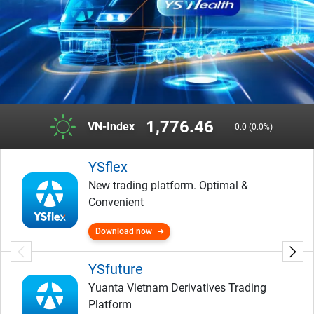
1,776.46
VN-Index
0.0 (0.0%)
YSflex
New trading platform. Optimal &
Convenient
Download now
YSfuture
Yuanta Vietnam Derivatives Trading
Platform