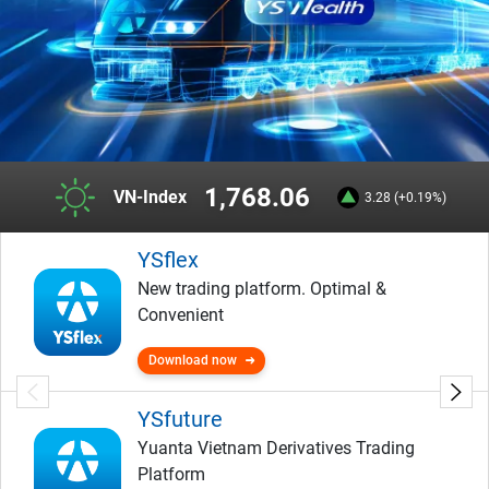
1,768.06
VN-Index
3.28 (+0.19%)
YSflex
New trading platform. Optimal &
Convenient
Download now
YSfuture
Yuanta Vietnam Derivatives Trading
Platform