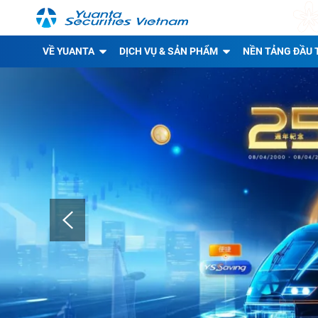
VỀ YUANTA
DỊCH VỤ & SẢN PHẨM
NỀN TẢNG ĐẦU 