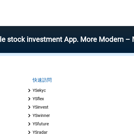
k investment App. More Modern – More Spe
快速訪問
YSekyc
YSflex
YSinvest
YSwinner
YSfuture
YSradar