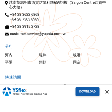
越南胡志明市西貢坊黎利路65號4樓（Saigon Centre西貢中
心大樓）
+84 28 3622 6868
+84 28 7303 8989
+84 28 3915 2728
customer.service@yuanta.com.vn
分行
河內
堤岸
峴港
平陽
頭頓
同奈
快速訪問
YSekyc
YSflex
close
DOWNLOAD
YSinvest
YSwinner
YSflex- New Online Trading App
YSfuture
YSradar
YSresearch
YSedu