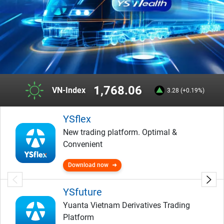
1,768.06
VN-Index
3.28 (+0.19%)
YSflex
New trading platform. Optimal &
Convenient
Download now
YSfuture
Yuanta Vietnam Derivatives Trading
Platform