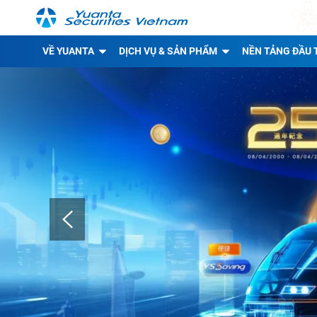
VỀ YUANTA
DỊCH VỤ & SẢN PHẨM
NỀN TẢNG ĐẦU 