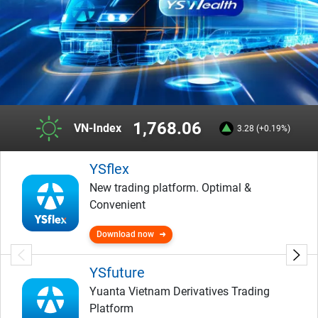
1,768.06
VN-Index
3.28 (+0.19%)
YSflex
New trading platform. Optimal &
Convenient
Download now
YSfuture
Yuanta Vietnam Derivatives Trading
Platform