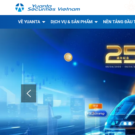
VỀ YUANTA
DỊCH VỤ & SẢN PHẨM
NỀN TẢNG ĐẦU 