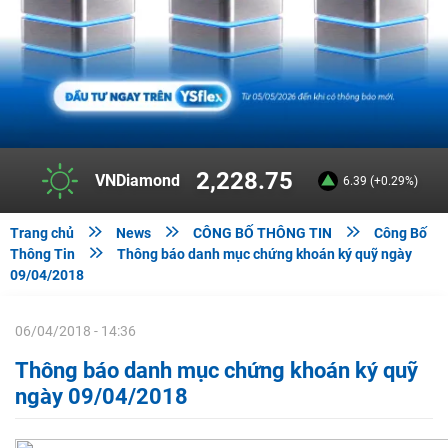
2,228.75
VNDiamond
6.39 (+0.29%)



Trang chủ
News
CÔNG BỐ THÔNG TIN
Công Bố

Thông Tin
Thông báo danh mục chứng khoán ký quỹ ngày
09/04/2018
06/04/2018 - 14:36
Thông báo danh mục chứng khoán ký quỹ
ngày 09/04/2018