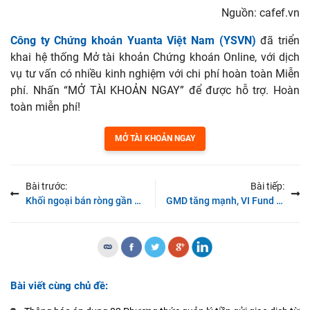
Nguồn: cafef.vn
Công ty Chứng khoán Yuanta Việt Nam (YSVN)
đã triển
khai hệ thống Mở tài khoản Chứng khoán Online, với dịch
vụ tư vấn có nhiều kinh nghiệm với chi phí hoàn toàn Miễn
phí. Nhấn “MỞ TÀI KHOẢN NGAY” để được hỗ trợ. Hoàn
toàn miễn phí!
MỞ TÀI KHOẢN NGAY
Bài trước:
Bài tiếp:
Khối ngoại bán ròng gần 290 tỷ đồng trên toàn thị trường, VN-Index mất gần 18 điểm trong phiên 5/8
GMD tăng mạnh, VI Fund II đăng ký bán toàn bộ 58 triệu cổ phiếu
Bài viết cùng chủ đề: