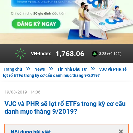
1,768.06
VN-Index
3.28 (+0.19%)



Trang chủ
News
Tin Nhà Đầu Tư
VJC và PHR sẽ
lọt rổ ETFs trong kỳ cơ cấu danh mục tháng 9/2019?
19/08/2019 - 14:06
VJC và PHR sẽ lọt rổ ETFs trong kỳ cơ cấu
danh mục tháng 9/2019?
Nội dung bài viết