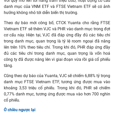
Với quy mô lên tới hàng trăm triệu USD, hoạt động cơ cấu
danh mục của VNM ETF và FTSE Vietnam ETF sẽ có ảnh
hưởng không nhỏ tới diễn biến thị trường.
Theo dự báo mới công bố, CTCK Yuanta cho rằng FTSE
Vietnam ETF sẽ thêm VJC và PHR vào danh mục trong đợt
cơ cấu này. Hiện tại, VJC đã đáp ứng đầy đủ các tiêu chí
trong danh mục, quan trọng là tỷ lệ room ngoại đã nâng
lên trên 10% theo tiêu chí. Trong khi đó, PHR đáp ứng đầy
đủ các tiêu chí trong danh mục, quan trọng là vốn hoá
công ty đã được nâng lên vì giai đoạn vừa rồi giá cổ phiếu
tăng.
Cũng theo dự báo của Yuanta, VJC sẽ chiếm 6,88% tỷ trọng
danh mục FTSE Vietnam ETF, tương ứng được mua vào
khoảng 3,53 triệu cổ phiếu. Trong khi đó, PHR sẽ chiếm
0,77% danh mục, tương ứng được mua vào hơn 700 nghìn
cổ phiếu.
Ở chiều ngược lại