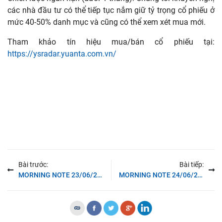
các nhà đầu tư có thể tiếp tục nắm giữ tỷ trọng cổ phiếu ở
mức 40-50% danh mục và cũng có thể xem xét mua mới.
Tham khảo tín hiệu mua/bán cổ phiếu tại:
https://ysradar.yuanta.com.vn/
Bài trước:
Bài tiếp:
MORNING NOTE 23/06/2025 – TTCK thường giảm trong nửa cuối tháng 06
MORNING NOTE 24/06/2025 – Rủi ro địa chính trị hạ nhiệt – VHM