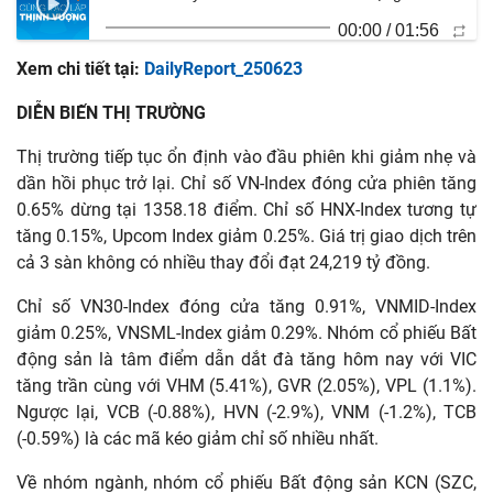
00:00
/
01:56
Xem chi tiết tại:
DailyReport_250623
DIỄN BIẾN THỊ TRƯỜNG
Thị trường tiếp tục ổn định vào đầu phiên khi giảm nhẹ và
dần hồi phục trở lại. Chỉ số VN-Index đóng cửa phiên tăng
0.65% dừng tại 1358.18 điểm. Chỉ số HNX-Index tương tự
tăng 0.15%, Upcom Index giảm 0.25%. Giá trị giao dịch trên
cả 3 sàn không có nhiều thay đổi đạt 24,219 tỷ đồng.
Chỉ số VN30-Index đóng cửa tăng 0.91%, VNMID-Index
giảm 0.25%, VNSML-Index giảm 0.29%. Nhóm cổ phiếu Bất
động sản là tâm điểm dẫn dắt đà tăng hôm nay với VIC
tăng trần cùng với VHM (5.41%), GVR (2.05%), VPL (1.1%).
Ngược lại, VCB (-0.88%), HVN (-2.9%), VNM (-1.2%), TCB
(-0.59%) là các mã kéo giảm chỉ số nhiều nhất.
Về nhóm ngành, nhóm cổ phiếu Bất động sản KCN (SZC,