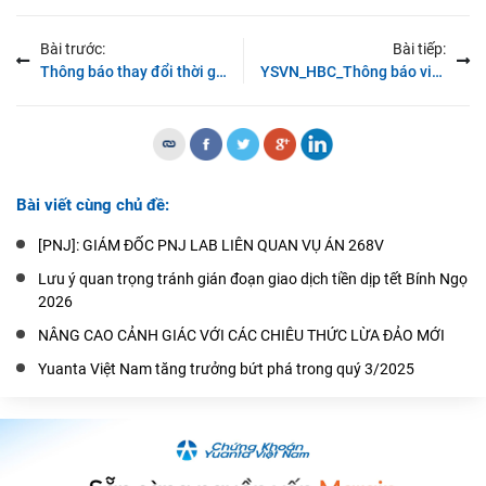
Bài trước:
Bài tiếp:
Thông báo thay đổi thời gian giao dịch tiền tại YSVN ngày 22/01/2020
YSVN_HBC_Thông báo việc HỦY bán giải chấp cổ phiếu của người nội bộ
Bài viết cùng chủ đề:
[PNJ]: GIÁM ĐỐC PNJ LAB LIÊN QUAN VỤ ÁN 268V
Lưu ý quan trọng tránh gián đoạn giao dịch tiền dịp tết Bính Ngọ
2026
NÂNG CAO CẢNH GIÁC VỚI CÁC CHIÊU THỨC LỪA ĐẢO MỚI
Yuanta Việt Nam tăng trưởng bứt phá trong quý 3/2025