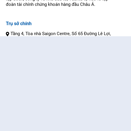
đoàn tài chính chứng khoán hàng đầu Châu Á.
Trụ sở chính
Tầng 4, Tòa nhà Saigon Centre, Số 65 Đường Lê Lợi,
Phường Sài Gòn, Thành phố Hồ Chí Minh, Việt Nam
+84 28 3622 6868
+84 28 7303 8989
+84 28 3915 2728
customer.service@yuanta.com.vn
Chi nhánh
Hà Nội
Chợ Lớn
Đà Nẵng
Bình Dương
Vũng Tàu
Đồng Nai
Truy cập nhanh