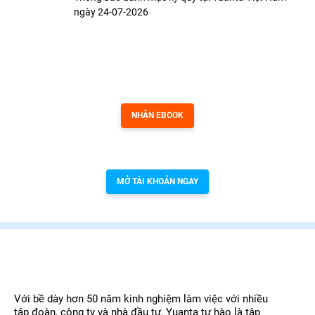
ngày 24-07-2026
Tặng bạn ebook Chiến Lược Đầu Tư Theo Danh Mục Cổ Phiếu
NHẬN EBOOK
Bạn chưa có tài khoản tại Yuanta Việt Nam
MỞ TÀI KHOẢN NGAY
Với bề dày hơn 50 năm kinh nghiệm làm việc với nhiều
tập đoàn, công ty và nhà đầu tư, Yuanta tự hào là tập