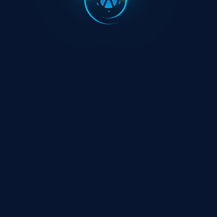



Trang chủ
News
Tin Từ Công Ty
Thông báo
danh mục ký quỹ tại YSVN ngày 21-09-2018
20/09/2018 - 21:06
Thông báo danh mục ký quỹ tại YSVN ngày
21-09-2018
Thông báo danh mục ký quỹ tại YSVN ngày 21-09-2018