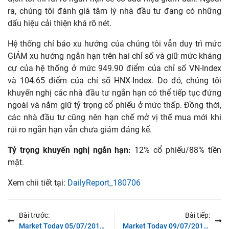
ra, chúng tôi đánh giá tâm lý nhà đầu tư đang có những
dấu hiệu cải thiện khá rõ nét.
Hệ thống chỉ báo xu hướng của chúng tôi vẫn duy trì mức
GIẢM xu hướng ngắn hạn trên hai chỉ số và giữ mức kháng
cự của hệ thống ở mức 949.90 điểm của chỉ số VN-Index
và 104.65 điểm của chỉ số HNX-Index. Do đó, chúng tôi
khuyến nghị các nhà đầu tư ngắn hạn có thể tiếp tục đứng
ngoài và nắm giữ tỷ trọng cổ phiếu ở mức thấp. Đồng thời,
các nhà đầu tư cũng nên hạn chế mở vị thế mua mới khi
rủi ro ngắn hạn vẫn chưa giảm đáng kể.
Tỷ trọng khuyến nghị ngắn hạn:
12% cổ phiếu/88% tiền
mặt.
Xem chii tiết tại:
DailyReport_180706
Bài trước:
Bài tiếp:
Market Today 05/07/2018 – Chỉ số VN-Index giảm dưới mức 900 điểm
Market Today 09/07/2018 – Thị trường sẽ tiếp tục trạng thái đi ngang