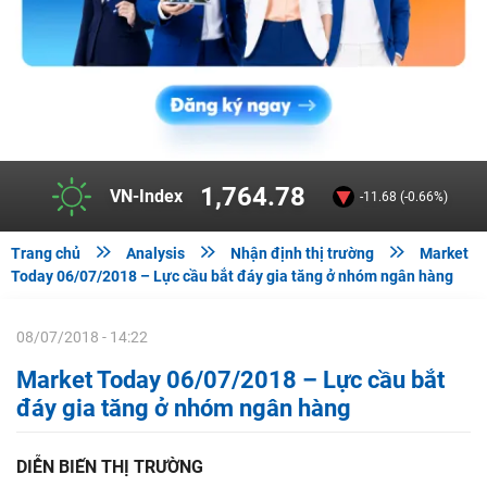
292.64
HNX-Index
-0.95 (-0.32%)



Trang chủ
Analysis
Nhận định thị trường
Market
Today 06/07/2018 – Lực cầu bắt đáy gia tăng ở nhóm ngân hàng
08/07/2018 - 14:22
Market Today 06/07/2018 – Lực cầu bắt
đáy gia tăng ở nhóm ngân hàng
DIỄN BIẾN THỊ TRƯỜNG