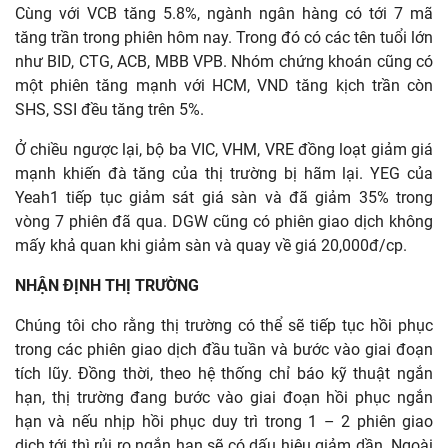
Cùng với VCB tăng 5.8%, ngành ngân hàng có tới 7 mã
tăng trần trong phiên hôm nay. Trong đó có các tên tuổi lớn
như BID, CTG, ACB, MBB VPB. Nhóm chứng khoán cũng có
một phiên tăng mạnh với HCM, VND tăng kịch trần còn
SHS, SSI đều tăng trên 5%.
Ở chiều ngược lại, bộ ba VIC, VHM, VRE đồng loạt giảm giá
mạnh khiến đà tăng của thị trường bị hãm lại. YEG của
Yeah1 tiếp tục giảm sát giá sàn và đã giảm 35% trong
vòng 7 phiên đã qua. DGW cũng có phiên giao dịch không
mấy khả quan khi giảm sàn và quay về giá 20,000đ/cp.
NHẬN ĐỊNH THỊ TRƯỜNG
Chúng tôi cho rằng thị trường có thể sẽ tiếp tục hồi phục
trong các phiên giao dịch đầu tuần và bước vào giai đoạn
tích lũy. Đồng thời, theo hệ thống chỉ báo kỹ thuật ngắn
hạn, thị trường đang bước vào giai đoạn hồi phục ngắn
hạn và nếu nhịp hồi phục duy trì trong 1 – 2 phiên giao
dịch tới thì rủi ro ngắn hạn sẽ có dấu hiệu giảm dần. Ngoài